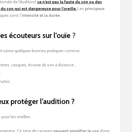
tionale de l’Audition)
ce n’est pas la faute du son ou des
son qui est dangereuse pour l’oreille.
Les
principaux
ques sont: l’
intensité et la durée.
s écouteurs sur l’ouïe
?
aut suivre quelques bonnes pratiques comme:
outeurs, casques, écoute du son à distance…
.
nutes.
ux protéger l’audition ?
pour les oreilles:
 dangereux. Ce type de casques
peuvent amplifier le son
d’une