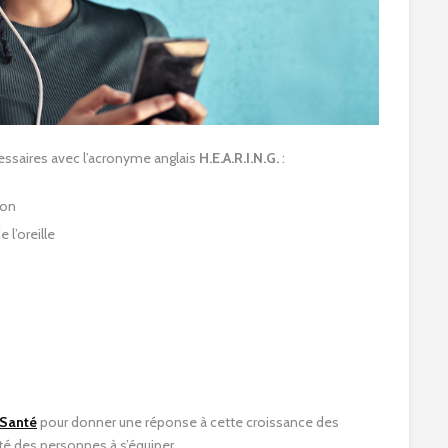
essaires avec l’acronyme anglais
H.E.A.R.I.N.G.
:
ion
 l’oreille
Santé
pour donner une réponse à cette croissance des
té des personnes à s’équiper.