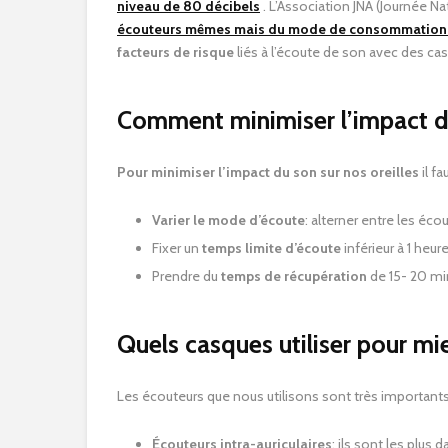
niveau de 80 décibels
. L’Association JNA (Journée Na
écouteurs mêmes mais du mode de consommation du 
facteurs de risque
liés à l’écoute de son avec des cas
Comment minimiser l’impact de
Pour minimiser l’impact du son sur nos oreilles
il f
Varier le mode d’écoute
: alterner entre les éc
Fixer un
temps limite d’écoute
inférieur à 1 heure
Prendre du
temps de récupération
de 15- 20 mi
Quels casques utiliser pour mie
Les écouteurs que nous utilisons sont très importants 
Écouteurs intra-auriculaires
: ils sont les plus