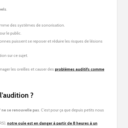
bels
.
comme des systèmes de sonorisation.
ur le public.
onnes puissent se reposer et réduire les risques de lésions
ion sur ce sujet.
ger les oreilles et causer des
problèmes auditifs comme
’audition ?
if ne se renouvelle pas
. C’est pour ça que depuis petits nous
NRS),
notre ouïe est en danger à partir de 8 heures à un