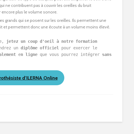
qui ne contribuent pas à couvrir les oreilles du bruit
er encore plus le volume sonore.
s grands qui se posent sur les oreilles. Ils permettent une
uit et permettent donc une écoute à un volume moins élevé.
e, 
jetez un coup d'oeil à notre formation 
ndrez un 
diplôme officiel
 pour exercer le 
alement 
e
n ligne
 que vous pourrez intégrer 
sans 
rothésiste d’ILERNA Online