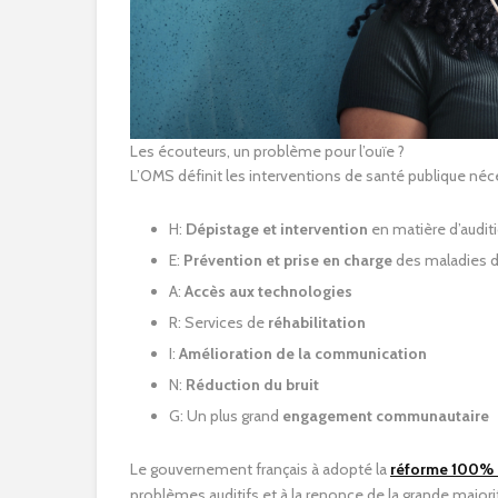
Les écouteurs, un problème pour l’ouïe ?
L’OMS définit les interventions de santé publique néc
H:
Dépistage et intervention
en matière d’audit
E:
Prévention et prise en charge
des maladies de
A:
Accès aux technologies
R: Services de
réhabilitation
I:
Amélioration de la communication
N:
Réduction du bruit
G: Un plus grand
engagement communautaire
Le gouvernement français à adopté la
réforme 100% 
problèmes auditifs et à la renonce de la grande majori