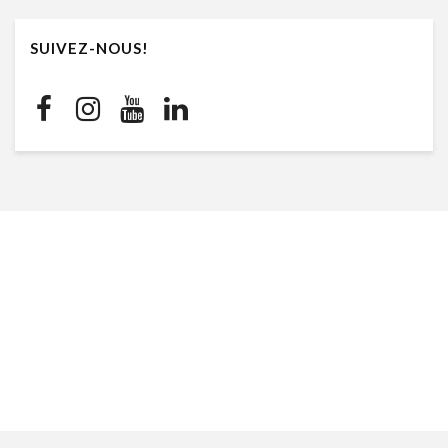
SUIVEZ-NOUS!
CONTACTEZ-NOUS
info@ilernafrance.com
805 080 845
Facebook
Instagram
YouTube
LinkedIn